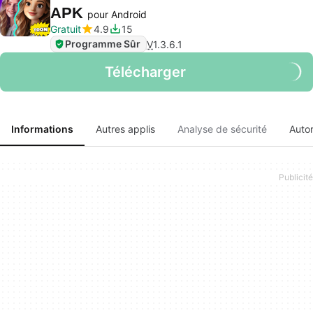
APK
pour Android
Gratuit
4.9
15
Programme Sûr
V
1.3.6.1
Télécharger
Informations
Autres applis
Analyse de sécurité
Autor