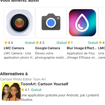
Vous aimerez aussi
4.6
Gratuit
4.5
Gratuit
1
Gratuit
4
LMC Camera
Google Camera
Blur Image Effects & Filters
LMC
LMC Camera : Une
Élevez votre
Application de Flou
Une 
application photo HD
photographie mobile
d'Image Efficace et
camé
exceptionnelle
avec cette
Accessible
semb
application
num
Alternatives à
Cartoon Photo Editor Toon Art
ToonArt: Cartoon Yourself
4.1
Gratuit
Une application gratuite pour Android, par Lyrebird
Studios.